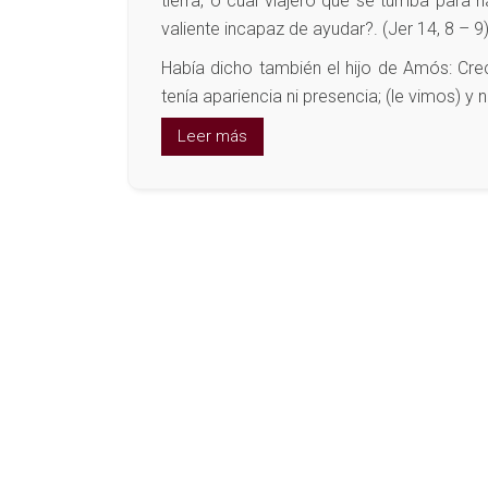
tierra, o cual viajero que se tumba pa
valiente incapaz de ayudar?. (Jer 14, 8 – 9
Había dicho también el hijo de Amós: Cre
tenía apariencia ni presencia; (le vimos) 
Leer más