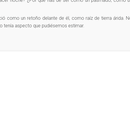
ra hacer noche? ¿Por qué has de ser como un pasmado, como u
)
ció como un retoño delante de él, como raíz de tierra árida. 
y no tenía aspecto que pudiésemos estimar.