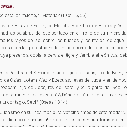
olvidar I
e está, oh muerte, tu victoria? (1 Co 15, 55)
ipes de Hus y de Edom, de Menphis y de Tiro, de Etiopia y Asiri
had las palabras del que sentado en el Trono de su inmensida
ma los rayos del sol sobre los buenos y los malos; de aquel 
 pies caen las potestades del mundo como trofeos de su poder
uya presencia dobla la cerviz el tigre y tiembla el león cual déb
es la Palabra del Señor que fue dirigida a Oseas, hijo de Beerí, 
o de Ozías, Jotam, Ajaz y Ezequías, reyes de Judá, y en tiemp
roboam, hijo de Joás, rey de Isarel: ¿De la garra del Seol l
ré, de la muerte los rescataré?¿Dónde están, muerte, tus peste
 tu contagio, Seol? (Oseas 13,14)
Judaísmo en su línea más pura, vaticinó antes de este modo: ¡
 en tiempo de angustia! ¿Por qué has de ser cual forastero en 