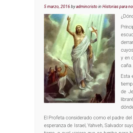
5 marzo, 2016
by
admincristo
in
Historias para no 
¿Dónd
Prínc
escuc
derra
cuyos
y en c
caña.
Esta 
tiemp
de Je
libra
dónde
El Profeta considerado como el padre del 
esperanza de Israel, Yahveh, Salvador suyo